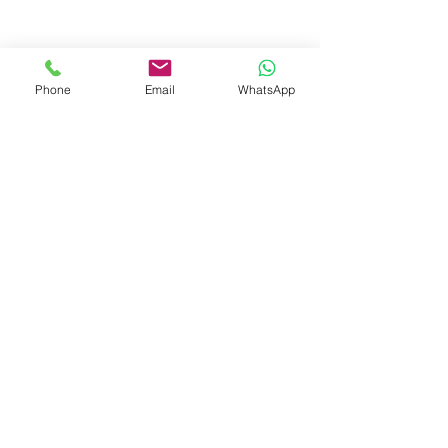
Phone
Email
WhatsApp
© 2023 by Liat Gonen. All rights reserved.