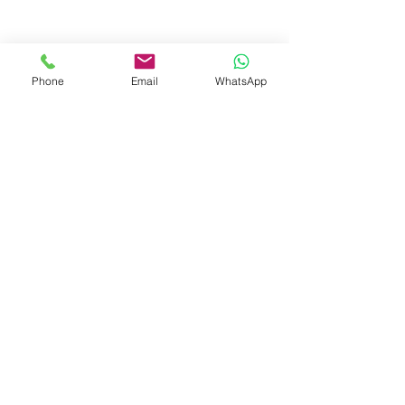
Phone
Email
WhatsApp
© 2023 by Liat Gonen. All rights reserved.