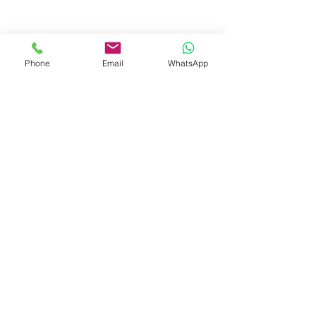
Phone
Email
WhatsApp
© 2023 by Liat Gonen. All rights reserved.