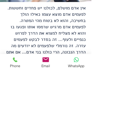
אין אדם מושלם, לכולנו יש פחדים וחששות.
לפעמים אדם מוצא עצמו כאילו הולך
בחשיכה, והוא לא בטוח מהי המטרה.
לפעמים אדם מרגיש שרמסו אותו ופגעו בו
והוא לא מצליח למצוא את הדרך לפרוש
כנפיים ולעוף... זה בסדר לבקש לפעמים
עזרה. זה נורמלי שלפעמים לא יודעים מה
הדרך הנכונה, הרי כולנו בני אדם... אם אתם
מרגישים מעט אבודים, אם אתם צריכים
מישהו שיעזור לכם לבנות את עצמכם שוב
Phone
Email
WhatsApp
אחרי שפגעו בכם. אל תהססו לקבוע פגישה
שיכולה להחזיר את האור והשמחה לחיים.
צור קשר
© 2023 by Liat Gonen. All rights reserved.