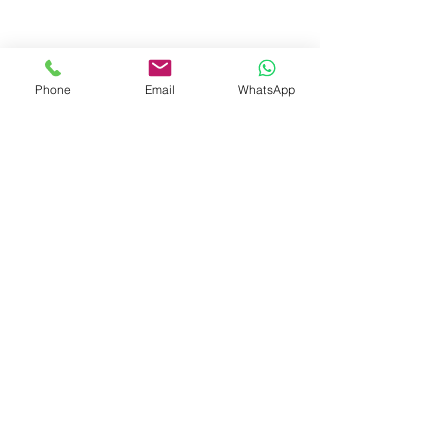
Phone
Email
WhatsApp
© 2023 by Liat Gonen. All rights reserved.