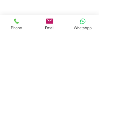
Phone
Email
WhatsApp
© 2023 by Liat Gonen. All rights reserved.