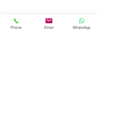
Phone
Email
WhatsApp
© 2023 by Liat Gonen. All rights reserved.