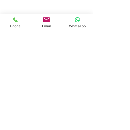
Phone
Email
WhatsApp
© 2023 by Liat Gonen. All rights reserved.