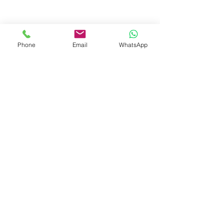
Phone
Email
WhatsApp
© 2023 by Liat Gonen. All rights reserved.