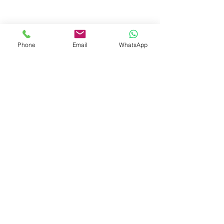
Phone
Email
WhatsApp
© 2023 by Liat Gonen. All rights reserved.