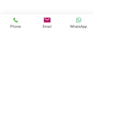
Phone
Email
WhatsApp
© 2023 by Liat Gonen. All rights reserved.