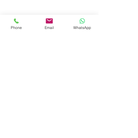
Phone
Email
WhatsApp
© 2023 by Liat Gonen. All rights reserved.