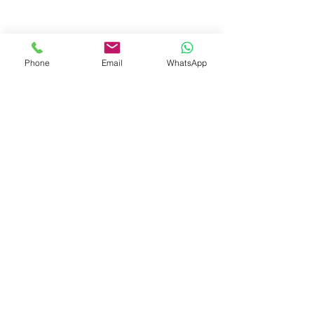
Phone
Email
WhatsApp
© 2023 by Liat Gonen. All rights reserved.