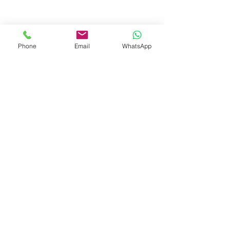
Phone
Email
WhatsApp
© 2023 by Liat Gonen. All rights reserved.