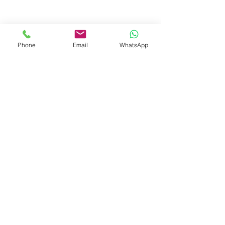
Phone
Email
WhatsApp
© 2023 by Liat Gonen. All rights reserved.