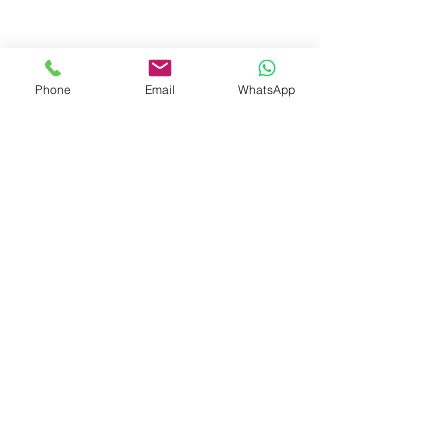
Phone
Email
WhatsApp
© 2023 by Liat Gonen. All rights reserved.