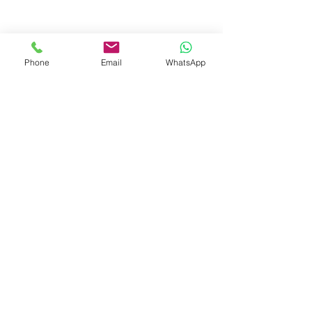
Phone
Email
WhatsApp
© 2023 by Liat Gonen. All rights reserved.