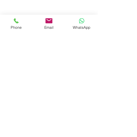
Phone
Email
WhatsApp
© 2023 by Liat Gonen. All rights reserved.