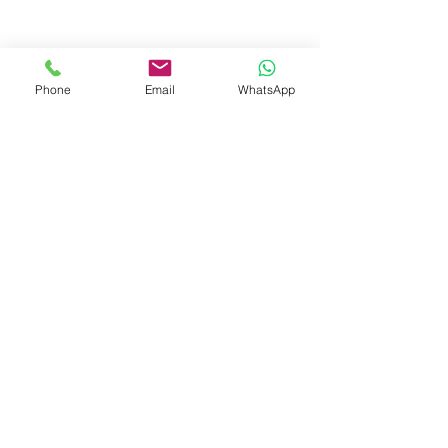
Phone
Email
WhatsApp
© 2023 by Liat Gonen. All rights reserved.